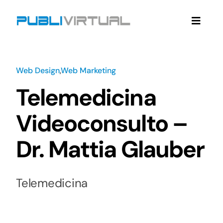
Salta
al
Toggle
contenuto
Naviga
Home
Web Design
,
Web Marketing
Web Agency
Telemedicina
Videoconsulto –
Servizi Web Agency
Dr. Mattia Glauber
Contatti
Telemedicina