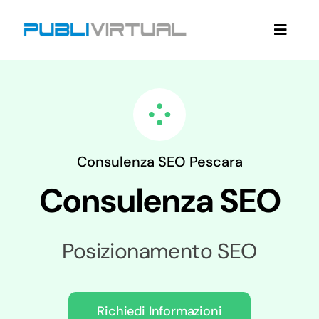
Salta
al
Toggle
contenuto
Naviga
Home
Web Agency
Consulenza SEO Pescara
Servizi Web Agency
Consulenza SEO
Contatti
Posizionamento SEO
Richiedi Informazioni